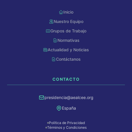
Inicio
Nuestro Equipo
AEALCEE GPT
Grupos de Trabajo
En línea
Normativas
Actualidad y Noticias
Hola, soy AEALCEE GPT. ¿En qué
puedo ayudarte hoy?
Contáctanos
CONTACTO
presidencia
aealcee.org
España
Política de Privacidad
Términos y Condiciones